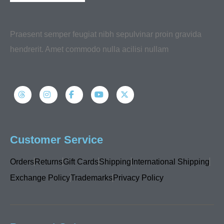
Praesent semper feugiat nibh sepulvinar proin gravida
hendrerit. Amet commodo nulla acilisi nullam
Customer Service
Orders
Returns
Gift Cards
Shipping
International Shipping
Exchange Policy
Trademarks
Privacy Policy