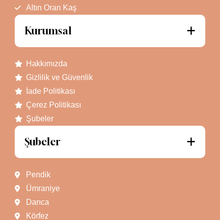
Altın Oran Kaş
Kurumsal
Hakkımızda
Gizlilik ve Güvenlik
İade Politikası
Çerez Politikası
Şubeler
Şubeler
Pendik
Ümraniye
Darıca
Körfez