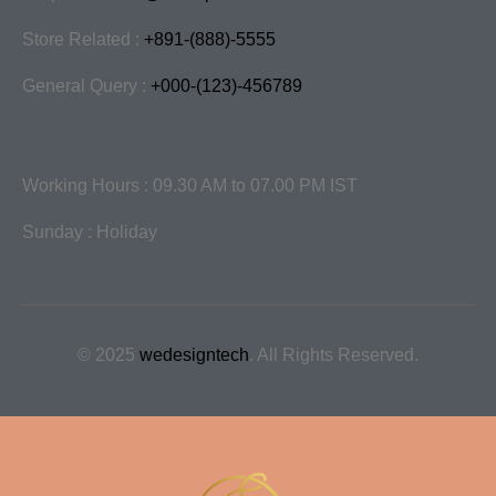
Store Related :
+891-(888)-5555
General Query :
+000-(123)-456789
Working Hours : 09.30 AM to 07.00 PM IST
Sunday : Holiday
© 2025
wedesigntech
. All Rights Reserved.