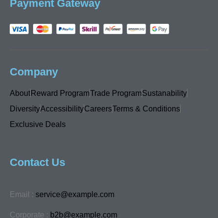
Payment Gateway
Company
About
Reward Program
Trade Program
Sustanability
Diversity
Accessibility
Careers
Terms & Conditions
Exclusive Deals
Contact Us
Email :
service@example.com
Corporate :
b2b@example.com