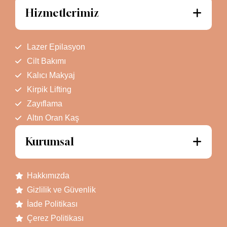
Hizmetlerimiz
Lazer Epilasyon
Cilt Bakımı
Kalıcı Makyaj
Kirpik Lifting
Zayıflama
Altın Oran Kaş
Kurumsal
Hakkımızda
Gizlilik ve Güvenlik
İade Politikası
Çerez Politikası